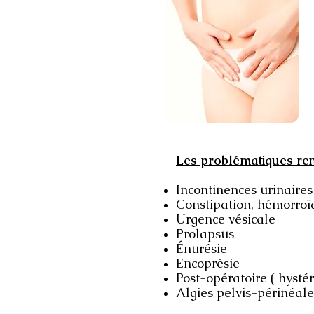
Les problématiques ren
Incontinences urinaires
Constipation, hémorroïd
Urgence vésicale
Prolapsus
Énurésie
Encoprésie
Post-opératoire ( hystér
Algies pelvis-périnéal